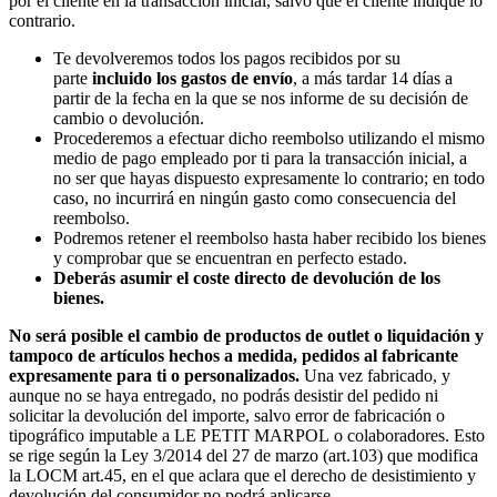
por el cliente en la transacción inicial, salvo que el cliente indique lo
contrario.
Te devolveremos todos los pagos recibidos por su
parte
incluido los gastos de envío
, a más tardar 14 días a
partir de la fecha en la que se nos informe de su decisión de
cambio o devolución.
Procederemos a efectuar dicho reembolso utilizando el mismo
medio de pago empleado por ti para la transacción inicial, a
no ser que hayas dispuesto expresamente lo contrario; en todo
caso, no incurrirá en ningún gasto como consecuencia del
reembolso.
Podremos retener el reembolso hasta haber recibido los bienes
y comprobar que se encuentran en perfecto estado.
Deberás asumir el coste directo de devolución de los
bienes.
No será posible el cambio de productos de outlet o liquidación y
tampoco de artículos hechos a medida, pedidos al fabricante
expresamente para ti o personalizados.
Una vez fabricado, y
aunque no se haya entregado, no podrás desistir del pedido ni
solicitar la devolución del importe, salvo error de fabricación o
tipográfico imputable a LE PETIT MARPOL o colaboradores. Esto
se rige según la Ley 3/2014 del 27 de marzo (art.103) que modifica
la LOCM art.45, en el que aclara que el derecho de desistimiento y
devolución del consumidor no podrá aplicarse.