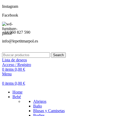
Instagram
Facebook
+34 960 827 590
info@lepetitmarpol.es
Search
Lista de deseos
Acceso / Registro
0
items
0,00
€
Menu
0
items
0,00
€
Home
Bebé
Abrigos
Baño
Blusas y Camisetas
Bodies