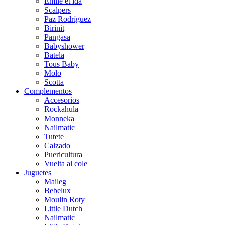
Emile et ida
Scalpers
Paz Rodríguez
Birinit
Pangasa
Babyshower
Batela
Tous Baby
Molo
Scotta
Complementos
Accesorios
Rockahula
Monneka
Nailmatic
Tutete
Calzado
Puericultura
Vuelta al cole
Juguetes
Maileg
Bebelux
Moulin Roty
Little Dutch
Nailmatic