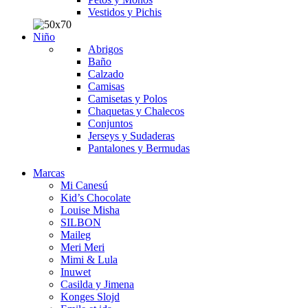
Vestidos y Pichis
Niño
Abrigos
Baño
Calzado
Camisas
Camisetas y Polos
Chaquetas y Chalecos
Conjuntos
Jerseys y Sudaderas
Pantalones y Bermudas
Marcas
Mi Canesú
Kid’s Chocolate
Louise Misha
SILBON
Maileg
Meri Meri
Mimi & Lula
Inuwet
Casilda y Jimena
Konges Slojd