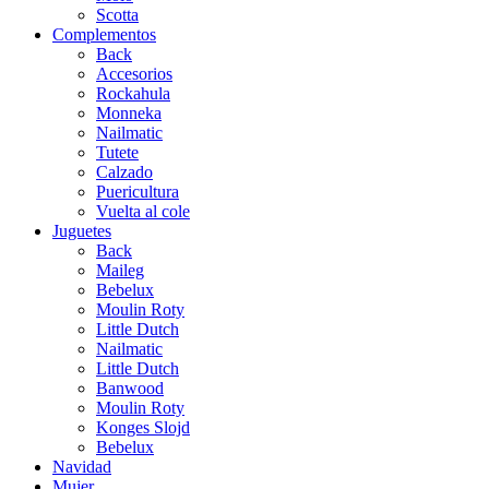
Scotta
Complementos
Back
Accesorios
Rockahula
Monneka
Nailmatic
Tutete
Calzado
Puericultura
Vuelta al cole
Juguetes
Back
Maileg
Bebelux
Moulin Roty
Little Dutch
Nailmatic
Little Dutch
Banwood
Moulin Roty
Konges Slojd
Bebelux
Navidad
Mujer