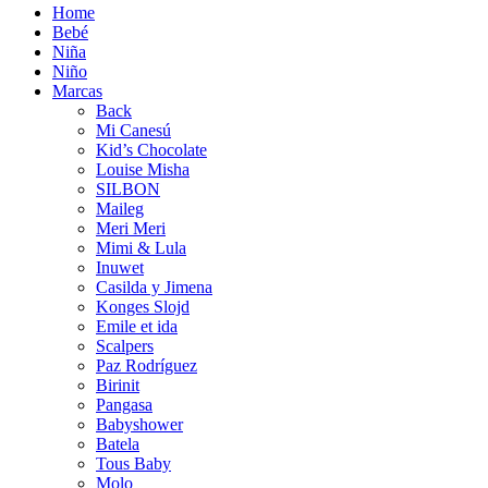
Home
Bebé
Niña
Niño
Marcas
Back
Mi Canesú
Kid’s Chocolate
Louise Misha
SILBON
Maileg
Meri Meri
Mimi & Lula
Inuwet
Casilda y Jimena
Konges Slojd
Emile et ida
Scalpers
Paz Rodríguez
Birinit
Pangasa
Babyshower
Batela
Tous Baby
Molo