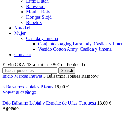
Little Dutch
Banwood
Moulin Roty
Konges Slojd
Bebelux
Navidad
Mujer
Casilda y Jimena
Conjunto Jogging Burgundy, Casilda y Jimena
Vestido Cotton Army, Casilda y Jimena
Contacto
Envío GRATIS a partir de 80€ en Península
Search
Inicio
Marcas
Inuwet
3 Bálsamos labiales Rainbow
3 Bálsamos labiales Bisous
18,00
€
Volver al catálogo
Dúo Bálsamo Labial y Esmalte de Uñas Turquesa
13,00
€
Agotado