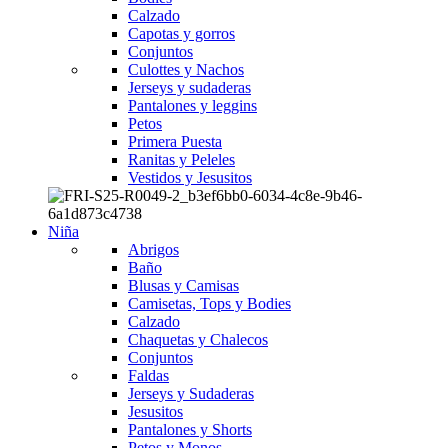
Calzado
Capotas y gorros
Conjuntos
Culottes y Nachos
Jerseys y sudaderas
Pantalones y leggins
Petos
Primera Puesta
Ranitas y Peleles
Vestidos y Jesusitos
Niña
Abrigos
Baño
Blusas y Camisas
Camisetas, Tops y Bodies
Calzado
Chaquetas y Chalecos
Conjuntos
Faldas
Jerseys y Sudaderas
Jesusitos
Pantalones y Shorts
Petos y Monos