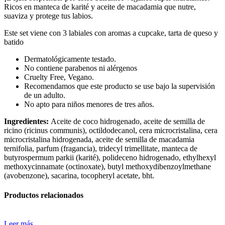
Ricos en manteca de karité y aceite de macadamia que nutre,
suaviza y protege tus labios.
Este set viene con 3 labiales con aromas a cupcake, tarta de queso y
batido
Dermatológicamente testado.
No contiene parabenos ni alérgenos
Cruelty Free, Vegano.
Recomendamos que este producto se use bajo la supervisión
de un adulto.
No apto para niños menores de tres años.
Ingredientes:
Aceite de coco hidrogenado, aceite de semilla de
ricino (ricinus communis), octildodecanol, cera microcristalina, cera
microcristalina hidrogenada, aceite de semilla de macadamia
ternifolia, parfum (fragancia), tridecyl trimellitate, manteca de
butyrospermum parkii (karité), polideceno hidrogenado, ethylhexyl
methoxycinnamate (octinoxate), butyl methoxydibenzoylmethane
(avobenzone), sacarina, tocopheryl acetate, bht.
Productos relacionados
Leer más