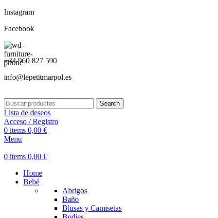
Instagram
Facebook
+34 960 827 590
info@lepetitmarpol.es
Search
Lista de deseos
Acceso / Registro
0
items
0,00
€
Menu
0
items
0,00
€
Home
Bebé
Abrigos
Baño
Blusas y Camisetas
Bodies