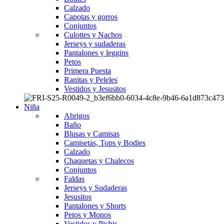
Calzado
Capotas y gorros
Conjuntos
Culottes y Nachos
Jerseys y sudaderas
Pantalones y leggins
Petos
Primera Puesta
Ranitas y Peleles
Vestidos y Jesusitos
Niña
Abrigos
Baño
Blusas y Camisas
Camisetas, Tops y Bodies
Calzado
Chaquetas y Chalecos
Conjuntos
Faldas
Jerseys y Sudaderas
Jesusitos
Pantalones y Shorts
Petos y Monos
Vestidos y Pichis