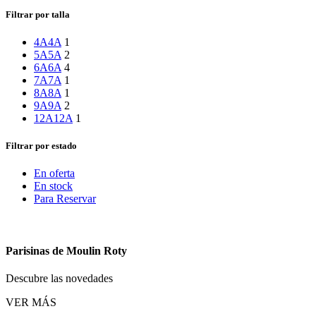
Filtrar por talla
4A
4A
1
5A
5A
2
6A
6A
4
7A
7A
1
8A
8A
1
9A
9A
2
12A
12A
1
Filtrar por estado
En oferta
En stock
Para Reservar
Parisinas de Moulin Roty
Descubre las novedades
VER MÁS