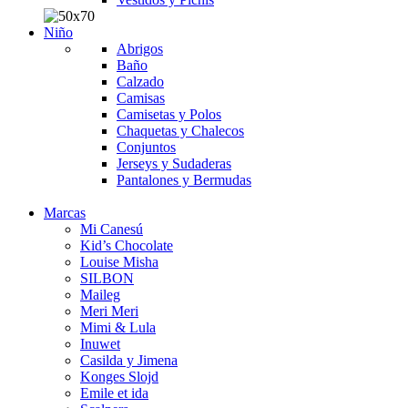
Niño
Abrigos
Baño
Calzado
Camisas
Camisetas y Polos
Chaquetas y Chalecos
Conjuntos
Jerseys y Sudaderas
Pantalones y Bermudas
Marcas
Mi Canesú
Kid’s Chocolate
Louise Misha
SILBON
Maileg
Meri Meri
Mimi & Lula
Inuwet
Casilda y Jimena
Konges Slojd
Emile et ida