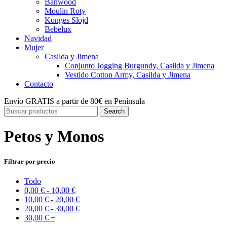
Banwood
Moulin Roty
Konges Slojd
Bebelux
Navidad
Mujer
Casilda y Jimena
Conjunto Jogging Burgundy, Casilda y Jimena
Vestido Cotton Army, Casilda y Jimena
Contacto
Envío GRATIS a partir de 80€ en Península
Search
Petos y Monos
Filtrar por precio
Todo
0,00
€
-
10,00
€
10,00
€
-
20,00
€
20,00
€
-
30,00
€
30,00
€
+