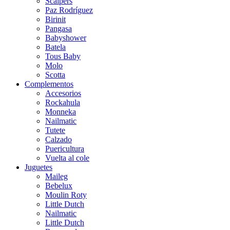
Scalpers
Paz Rodríguez
Birinit
Pangasa
Babyshower
Batela
Tous Baby
Molo
Scotta
Complementos
Accesorios
Rockahula
Monneka
Nailmatic
Tutete
Calzado
Puericultura
Vuelta al cole
Juguetes
Maileg
Bebelux
Moulin Roty
Little Dutch
Nailmatic
Little Dutch