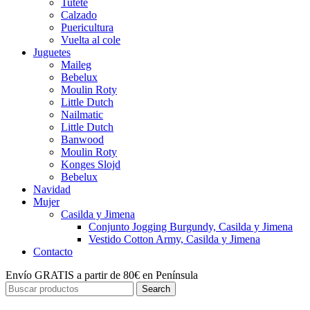
Tutete
Calzado
Puericultura
Vuelta al cole
Juguetes
Maileg
Bebelux
Moulin Roty
Little Dutch
Nailmatic
Little Dutch
Banwood
Moulin Roty
Konges Slojd
Bebelux
Navidad
Mujer
Casilda y Jimena
Conjunto Jogging Burgundy, Casilda y Jimena
Vestido Cotton Army, Casilda y Jimena
Contacto
Envío GRATIS a partir de 80€ en Península
Search