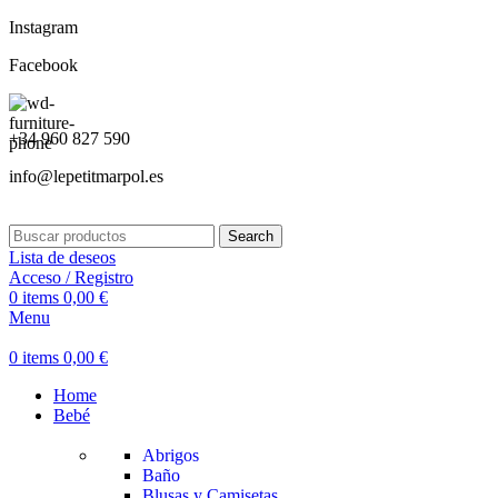
Instagram
Facebook
+34 960 827 590
info@lepetitmarpol.es
Search
Lista de deseos
Acceso / Registro
0
items
0,00
€
Menu
0
items
0,00
€
Home
Bebé
Abrigos
Baño
Blusas y Camisetas