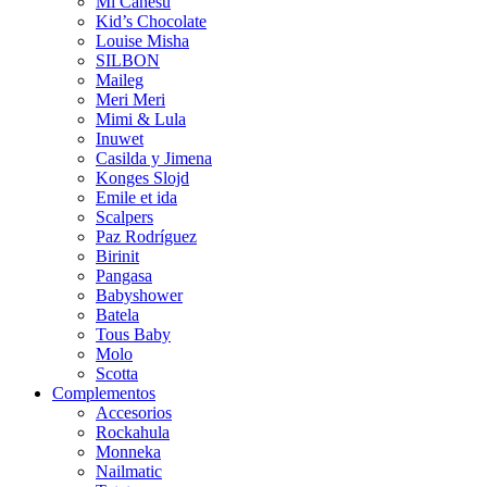
Mi Canesú
Kid’s Chocolate
Louise Misha
SILBON
Maileg
Meri Meri
Mimi & Lula
Inuwet
Casilda y Jimena
Konges Slojd
Emile et ida
Scalpers
Paz Rodríguez
Birinit
Pangasa
Babyshower
Batela
Tous Baby
Molo
Scotta
Complementos
Accesorios
Rockahula
Monneka
Nailmatic