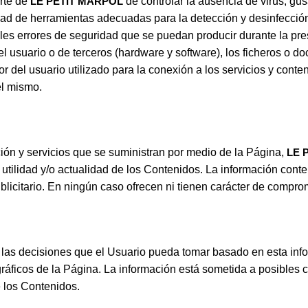
arte de
LE PETIT MARPOL
de controlar la ausencia de virus, gu
dad de herramientas adecuadas para la detección y desinfección
es errores de seguridad que se puedan producir durante la prest
l usuario o de terceros (hardware y software), los ficheros 
r del usuario utilizado para la conexión a los servicios y cont
el mismo.
ión y servicios que se suministran por medio de la Página,
LE 
d, utilidad y/o actualidad de los Contenidos. La información co
publicitario. En ningún caso ofrecen ni tienen carácter de compro
las decisiones que el Usuario pueda tomar basado en esta info
ráficos de la Página. La información está sometida a posibles 
e los Contenidos.