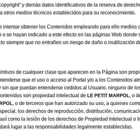
 “copyright” y demás datos identificativos de la reserva de derec
era otros medios técnicos establecidos para su reconocimiento.
e intentar obtener los Contenidos empleando para ello medios o
to o se hayan indicado a este efecto en las páginas Web donde 
to siempre que no entrañen un riesgo de daño o inutilización de
tintivos de cualquier clase que aparecen en la Página son pro
tenderse que el uso o acceso al Portal y/o a los Contenidos at
 y sin que puedan entenderse cedidos al Usuario, ninguno de l
Contenidos son propiedad intelectual de
LE PETIT MARPOL
, o 
ARPOL
, o de terceros que han autorizado su uso, a quienes corr
pecial, los derechos de reproducción, distribución, comunicació
así como la lesión de los derechos de Propiedad Intelectual o I
dará lugar a las responsabilidades legalmente establecidas.