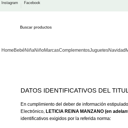
Instagram
Facebook
Home
Bebé
Niña
Niño
Marcas
Complementos
Juguetes
Navidad
M
DATOS IDENTIFICATIVOS DEL TITU
En cumplimiento del deber de información estipulado 
Electrónico,
LETICIA REINA MANZANO (en adelan
identificativos exigidos por la referida norma: