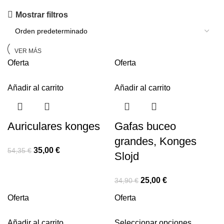
Parisinas de Moulin Roty
Mostrar filtros
Descubre las novedades
VER MÁS
Oferta
Oferta
Añadir al carrito
Añadir al carrito
Auriculares konges
Gafas buceo
grandes, Konges
35,00
€
54,35
€
Slojd
25,00
€
34,90
€
Oferta
Oferta
Añadir al carrito
Seleccionar opciones