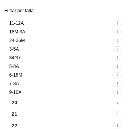
Filtrar por talla
11-12A
1
18M-3A
1
24-36M
2
3-5A
2
34/37
1
5-8A
1
6-18M
1
7-8A
1
9-10A
1
20
2
21
2
22
1