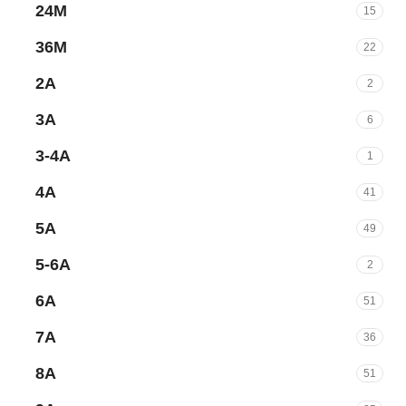
24M
15
36M
22
2A
2
3A
6
3-4A
1
4A
41
5A
49
5-6A
2
6A
51
7A
36
8A
51