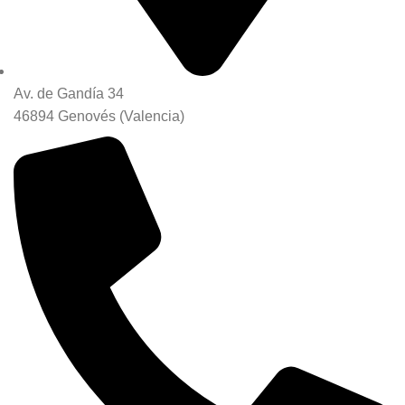
Av. de Gandía 34
46894 Genovés (Valencia)