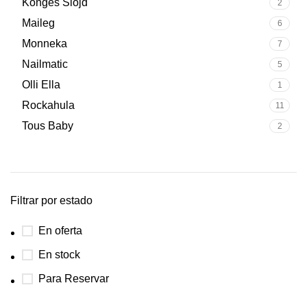
Konges Slojd
2
Maileg
6
Monneka
7
Nailmatic
5
Olli Ella
1
Rockahula
11
Tous Baby
2
Filtrar por estado
En oferta
En stock
Para Reservar