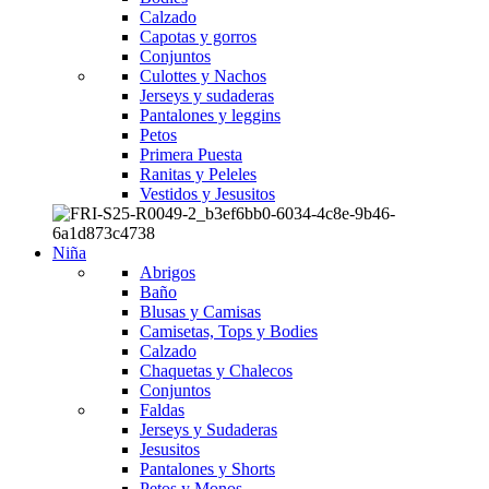
Calzado
Capotas y gorros
Conjuntos
Culottes y Nachos
Jerseys y sudaderas
Pantalones y leggins
Petos
Primera Puesta
Ranitas y Peleles
Vestidos y Jesusitos
Niña
Abrigos
Baño
Blusas y Camisas
Camisetas, Tops y Bodies
Calzado
Chaquetas y Chalecos
Conjuntos
Faldas
Jerseys y Sudaderas
Jesusitos
Pantalones y Shorts
Petos y Monos