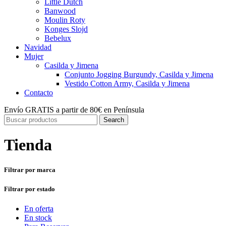
Little Dutch
Banwood
Moulin Roty
Konges Slojd
Bebelux
Navidad
Mujer
Casilda y Jimena
Conjunto Jogging Burgundy, Casilda y Jimena
Vestido Cotton Army, Casilda y Jimena
Contacto
Envío GRATIS a partir de 80€ en Península
Search
Tienda
Filtrar por marca
Filtrar por estado
En oferta
En stock