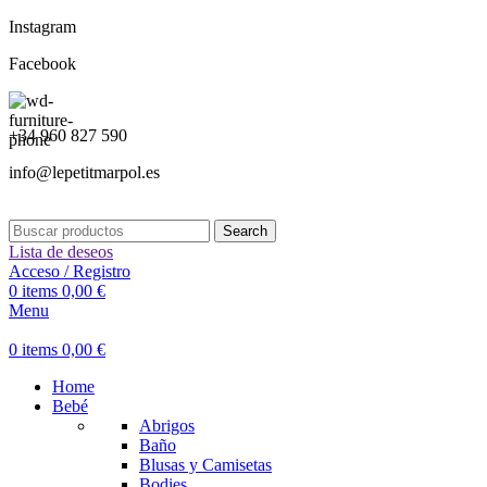
Instagram
Facebook
+34 960 827 590
info@lepetitmarpol.es
Search
Lista de deseos
Acceso / Registro
0
items
0,00
€
Menu
0
items
0,00
€
Home
Bebé
Abrigos
Baño
Blusas y Camisetas
Bodies