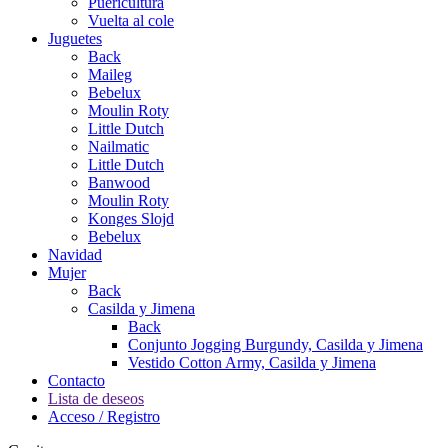
Puericultura
Vuelta al cole
Juguetes
Back
Maileg
Bebelux
Moulin Roty
Little Dutch
Nailmatic
Little Dutch
Banwood
Moulin Roty
Konges Slojd
Bebelux
Navidad
Mujer
Back
Casilda y Jimena
Back
Conjunto Jogging Burgundy, Casilda y Jimena
Vestido Cotton Army, Casilda y Jimena
Contacto
Lista de deseos
Acceso / Registro