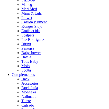
SILBON
Maileg
Meri Meri
Mimi & Lula
Inuwet
Casilda y Jimena
Konges Slojd
Emile et ida
Scalpers
Paz Rodríguez
Birinit
Pangasa
Babyshower
Batela
Tous Baby
Molo
Scotta
Complementos
Back
Accesorios
Rockahula
Monneka
Nailmatic
Tutete
Calzado