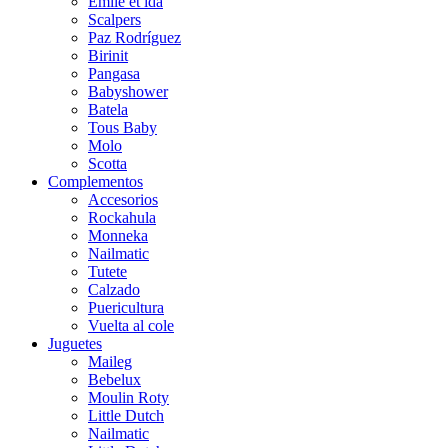
Emile et ida
Scalpers
Paz Rodríguez
Birinit
Pangasa
Babyshower
Batela
Tous Baby
Molo
Scotta
Complementos
Accesorios
Rockahula
Monneka
Nailmatic
Tutete
Calzado
Puericultura
Vuelta al cole
Juguetes
Maileg
Bebelux
Moulin Roty
Little Dutch
Nailmatic