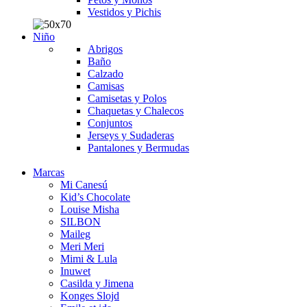
Vestidos y Pichis
Niño
Abrigos
Baño
Calzado
Camisas
Camisetas y Polos
Chaquetas y Chalecos
Conjuntos
Jerseys y Sudaderas
Pantalones y Bermudas
Marcas
Mi Canesú
Kid’s Chocolate
Louise Misha
SILBON
Maileg
Meri Meri
Mimi & Lula
Inuwet
Casilda y Jimena
Konges Slojd