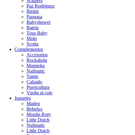
Scalpers
Paz Rodríguez
Birinit
Pangasa
Babyshower
Batela
Tous Baby
Molo
Scotta
Complementos
Accesorios
Rockahula
Monneka
Nailmatic
Tutete
Calzado
Puericultura
Vuelta al cole
Juguetes
Maileg
Bebelux
Moulin Roty
Little Dutch
Nailmatic
Little Dutch