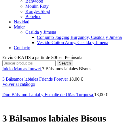
Banwood
Moulin Roty
Konges Slojd
Bebelux
Navidad
Mujer
Casilda y Jimena
Conjunto Jogging Burgundy, Casilda y Jimena
Vestido Cotton Army, Casilda y Jimena
Contacto
Envío GRATIS a partir de 80€ en Península
Search
Inicio
Marcas
Inuwet
3 Bálsamos labiales Bisous
3 Bálsamos labiales Friends Forever
18,00
€
Volver al catálogo
Dúo Bálsamo Labial y Esmalte de Uñas Turquesa
13,00
€
3 Bálsamos labiales Bisous