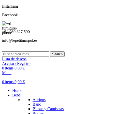
Instagram
Facebook
+34 960 827 590
info@lepetitmarpol.es
Search
Lista de deseos
Acceso / Registro
0
items
0,00
€
Menu
0
items
0,00
€
Home
Bebé
Abrigos
Baño
Blusas y Camisetas
Bodies