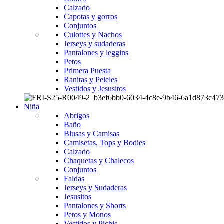
Calzado
Capotas y gorros
Conjuntos
Culottes y Nachos
Jerseys y sudaderas
Pantalones y leggins
Petos
Primera Puesta
Ranitas y Peleles
Vestidos y Jesusitos
Niña
Abrigos
Baño
Blusas y Camisas
Camisetas, Tops y Bodies
Calzado
Chaquetas y Chalecos
Conjuntos
Faldas
Jerseys y Sudaderas
Jesusitos
Pantalones y Shorts
Petos y Monos
Vestidos y Pichis