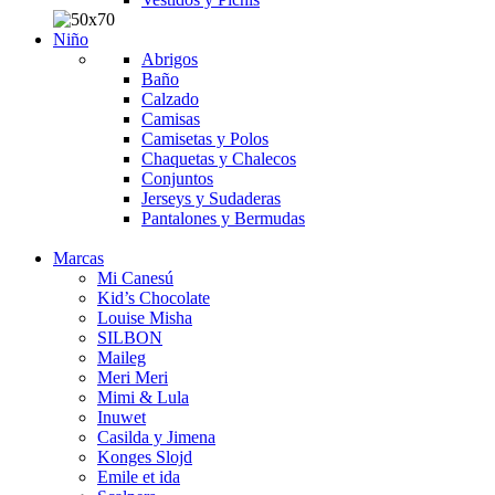
Niño
Abrigos
Baño
Calzado
Camisas
Camisetas y Polos
Chaquetas y Chalecos
Conjuntos
Jerseys y Sudaderas
Pantalones y Bermudas
Marcas
Mi Canesú
Kid’s Chocolate
Louise Misha
SILBON
Maileg
Meri Meri
Mimi & Lula
Inuwet
Casilda y Jimena
Konges Slojd
Emile et ida