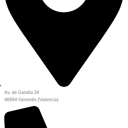
Av. de Gandía 34
46894 Genovés (Valencia)