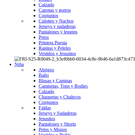
Calzado
Capotas y gorros
Conjuntos
Culottes y Nachos
Jerseys y sudaderas
Pantalones y leggins
Petos
Primera Puesta
Ranitas y Peleles
Vestidos y Jesusitos
Niña
Abrigos
Baño
Blusas y Camisas
Camisetas, Tops y Bodies
Calzado
Chaquetas y Chalecos
Conjuntos
Faldas
Jerseys y Sudaderas
Jesusitos
Pantalones y Shorts
Petos y Monos
Vestidos y Pichis