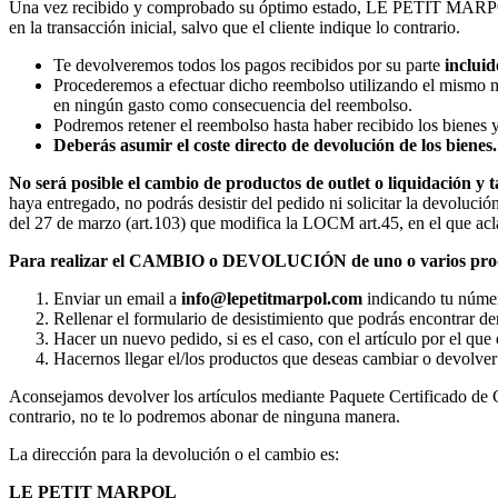
Una vez recibido y comprobado su óptimo estado, LE PETIT MARPOL pr
en la transacción inicial, salvo que el cliente indique lo contrario.
Te devolveremos todos los pagos recibidos por su parte
incluid
Procederemos a efectuar dicho reembolso utilizando el mismo med
en ningún gasto como consecuencia del reembolso.
Podremos retener el reembolso hasta haber recibido los bienes 
Deberás asumir el coste directo de devolución de los bienes.
No será posible el cambio de productos de outlet o liquidación y
haya entregado, no podrás desistir del pedido ni solicitar la devolu
del 27 de marzo (art.103) que modifica la LOCM art.45, en el que acl
Para realizar el CAMBIO o DEVOLUCIÓN de uno o varios pro
Enviar un email a
info@lepetitmarpol
.com
indicando tu númer
Rellenar el formulario de desistimiento que podrás encontrar de
Hacer un nuevo pedido, si es el caso, con el artículo por el que
Hacernos llegar el/los productos que deseas cambiar o devolve
Aconsejamos devolver los artículos mediante Paquete Certificado de C
contrario, no te lo podremos abonar de ninguna manera.
La dirección para la devolución o el cambio es:
LE PETIT MARPOL