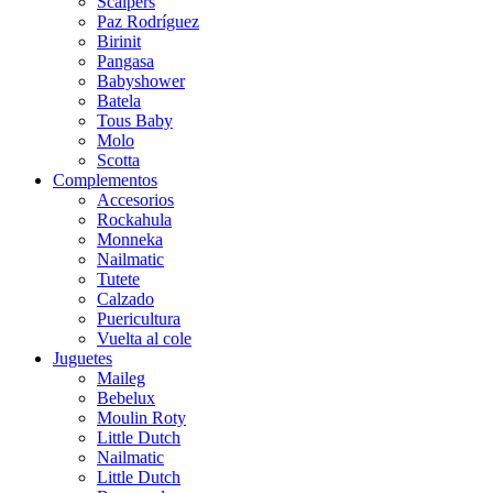
Scalpers
Paz Rodríguez
Birinit
Pangasa
Babyshower
Batela
Tous Baby
Molo
Scotta
Complementos
Accesorios
Rockahula
Monneka
Nailmatic
Tutete
Calzado
Puericultura
Vuelta al cole
Juguetes
Maileg
Bebelux
Moulin Roty
Little Dutch
Nailmatic
Little Dutch