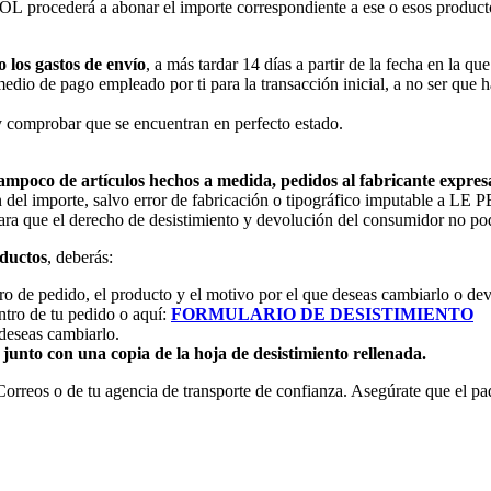
ocederá a abonar el importe correspondiente a ese o esos productos u
o los gastos de envío
, a más tardar 14 días a partir de la fecha en la 
io de pago empleado por ti para la transacción inicial, a no ser que ha
y comprobar que se encuentran en perfecto estado.
 tampoco de artículos hechos a medida, pedidos al fabricante expre
ción del importe, salvo error de fabricación o tipográfico imputable a
ara que el derecho de desistimiento y devolución del consumidor no pod
ductos
, deberás:
o de pedido, el producto y el motivo por el que deseas cambiarlo o dev
ntro de tu pedido o aquí:
FORMULARIO DE DESISTIMIENTO
 deseas cambiarlo.
r
junto con una copia de la hoja de desistimiento rellenada.
orreos o de tu agencia de transporte de confianza. Asegúrate que el pa