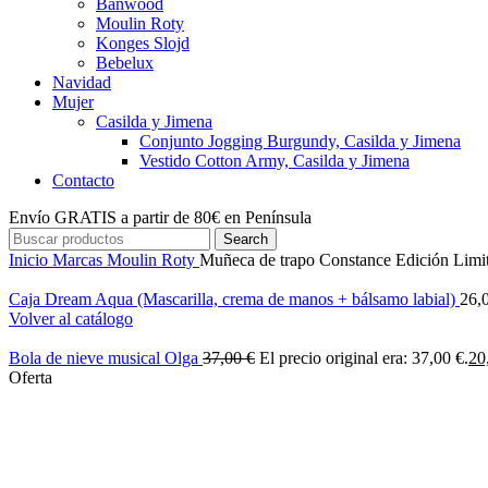
Banwood
Moulin Roty
Konges Slojd
Bebelux
Navidad
Mujer
Casilda y Jimena
Conjunto Jogging Burgundy, Casilda y Jimena
Vestido Cotton Army, Casilda y Jimena
Contacto
Envío GRATIS a partir de 80€ en Península
Search
Inicio
Marcas
Moulin Roty
Muñeca de trapo Constance Edición Limit
Caja Dream Aqua (Mascarilla, crema de manos + bálsamo labial)
26,
Volver al catálogo
Bola de nieve musical Olga
37,00
€
El precio original era: 37,00 €.
20
Oferta