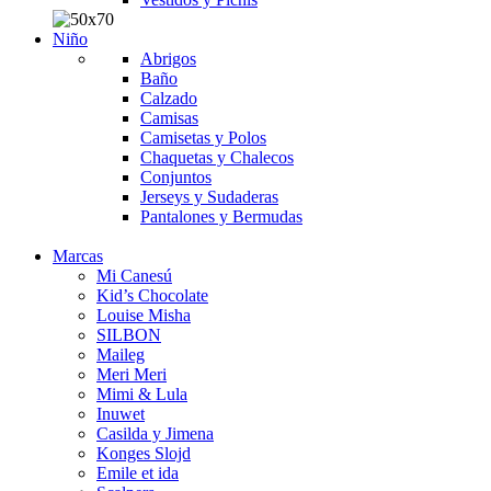
Niño
Abrigos
Baño
Calzado
Camisas
Camisetas y Polos
Chaquetas y Chalecos
Conjuntos
Jerseys y Sudaderas
Pantalones y Bermudas
Marcas
Mi Canesú
Kid’s Chocolate
Louise Misha
SILBON
Maileg
Meri Meri
Mimi & Lula
Inuwet
Casilda y Jimena
Konges Slojd
Emile et ida