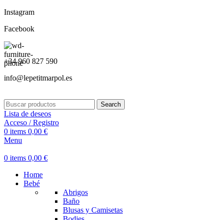
Instagram
Facebook
+34 960 827 590
info@lepetitmarpol.es
Search
Lista de deseos
Acceso / Registro
0
items
0,00
€
Menu
0
items
0,00
€
Home
Bebé
Abrigos
Baño
Blusas y Camisetas
Bodies