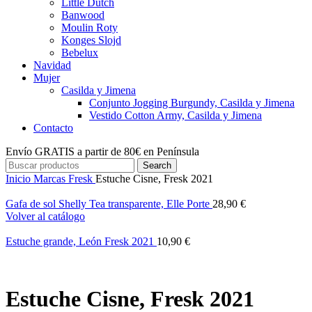
Little Dutch
Banwood
Moulin Roty
Konges Slojd
Bebelux
Navidad
Mujer
Casilda y Jimena
Conjunto Jogging Burgundy, Casilda y Jimena
Vestido Cotton Army, Casilda y Jimena
Contacto
Envío GRATIS a partir de 80€ en Península
Search
Inicio
Marcas
Fresk
Estuche Cisne, Fresk 2021
Gafa de sol Shelly Tea transparente, Elle Porte
28,90
€
Volver al catálogo
Estuche grande, León Fresk 2021
10,90
€
Estuche Cisne, Fresk 2021