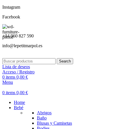
Instagram
Facebook
+34 960 827 590
info@lepetitmarpol.es
Search
Lista de deseos
Acceso / Registro
0
items
0,00
€
Menu
0
items
0,00
€
Home
Bebé
Abrigos
Baño
Blusas y Camisetas
Bodies