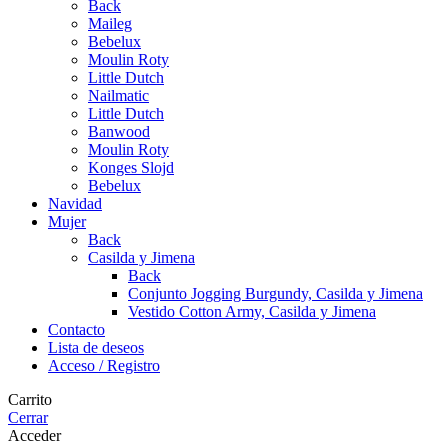
Back
Maileg
Bebelux
Moulin Roty
Little Dutch
Nailmatic
Little Dutch
Banwood
Moulin Roty
Konges Slojd
Bebelux
Navidad
Mujer
Back
Casilda y Jimena
Back
Conjunto Jogging Burgundy, Casilda y Jimena
Vestido Cotton Army, Casilda y Jimena
Contacto
Lista de deseos
Acceso / Registro
Carrito
Cerrar
Acceder