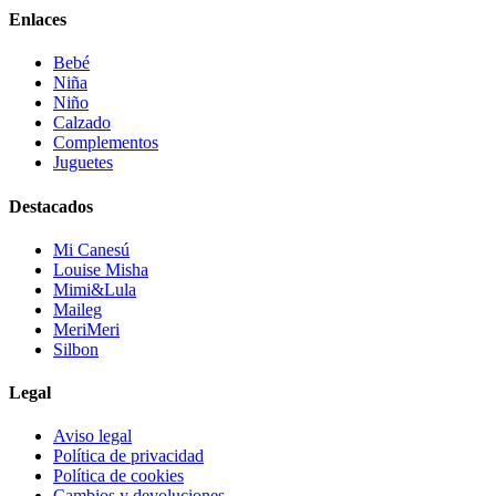
Enlaces
Bebé
Niña
Niño
Calzado
Complementos
Juguetes
Destacados
Mi Canesú
Louise Misha
Mimi&Lula
Maileg
MeriMeri
Silbon
Legal
Aviso legal
Política de privacidad
Política de cookies
Cambios y devoluciones