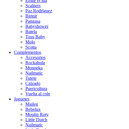
Emile et ida
Scalpers
Paz Rodríguez
Birinit
Pangasa
Babyshower
Batela
Tous Baby
Molo
Scotta
Complementos
Accesorios
Rockahula
Monneka
Nailmatic
Tutete
Calzado
Puericultura
Vuelta al cole
Juguetes
Maileg
Bebelux
Moulin Roty
Little Dutch
Nailmatic