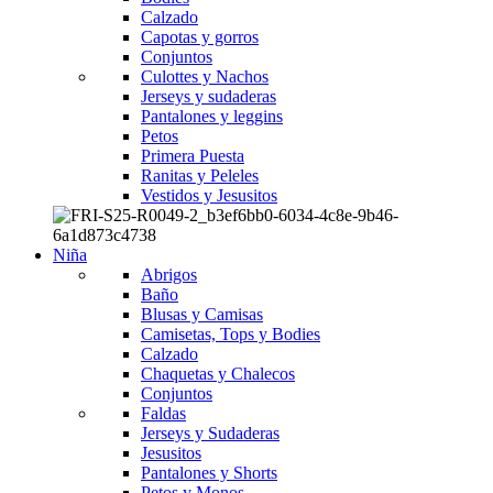
Calzado
Capotas y gorros
Conjuntos
Culottes y Nachos
Jerseys y sudaderas
Pantalones y leggins
Petos
Primera Puesta
Ranitas y Peleles
Vestidos y Jesusitos
Niña
Abrigos
Baño
Blusas y Camisas
Camisetas, Tops y Bodies
Calzado
Chaquetas y Chalecos
Conjuntos
Faldas
Jerseys y Sudaderas
Jesusitos
Pantalones y Shorts
Petos y Monos