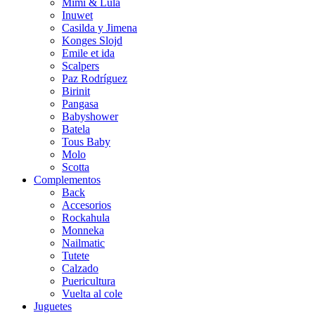
Mimi & Lula
Inuwet
Casilda y Jimena
Konges Slojd
Emile et ida
Scalpers
Paz Rodríguez
Birinit
Pangasa
Babyshower
Batela
Tous Baby
Molo
Scotta
Complementos
Back
Accesorios
Rockahula
Monneka
Nailmatic
Tutete
Calzado
Puericultura
Vuelta al cole
Juguetes