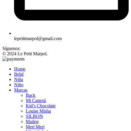
lepetitmarpol@gmail.com
Síguenos:
© 2024 Le Petit Marpol.
Home
Bebé
Niña
Niño
Marcas
Back
Mi Canesú
Kid’s Chocolate
Louise Misha
SILBON
Maileg
Meri Meri