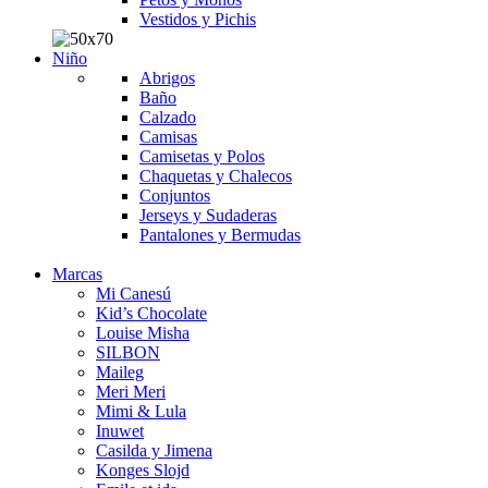
Vestidos y Pichis
Niño
Abrigos
Baño
Calzado
Camisas
Camisetas y Polos
Chaquetas y Chalecos
Conjuntos
Jerseys y Sudaderas
Pantalones y Bermudas
Marcas
Mi Canesú
Kid’s Chocolate
Louise Misha
SILBON
Maileg
Meri Meri
Mimi & Lula
Inuwet
Casilda y Jimena
Konges Slojd