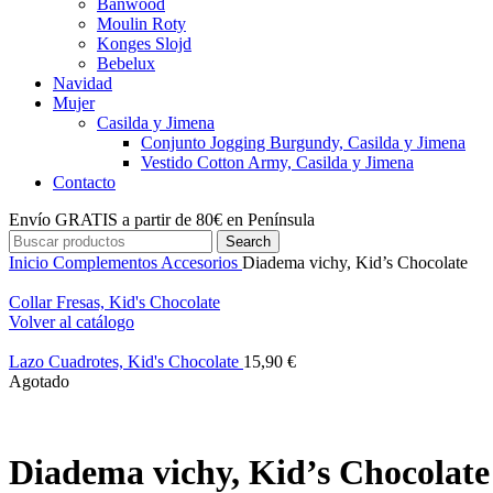
Banwood
Moulin Roty
Konges Slojd
Bebelux
Navidad
Mujer
Casilda y Jimena
Conjunto Jogging Burgundy, Casilda y Jimena
Vestido Cotton Army, Casilda y Jimena
Contacto
Envío GRATIS a partir de 80€ en Península
Search
Inicio
Complementos
Accesorios
Diadema vichy, Kid’s Chocolate
Collar Fresas, Kid's Chocolate
Volver al catálogo
Lazo Cuadrotes, Kid's Chocolate
15,90
€
Agotado
Diadema vichy, Kid’s Chocolate