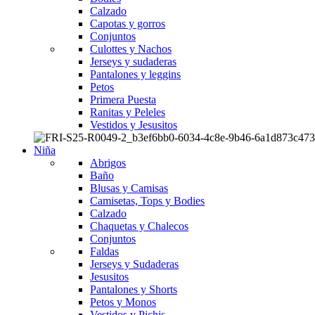
Calzado
Capotas y gorros
Conjuntos
Culottes y Nachos
Jerseys y sudaderas
Pantalones y leggins
Petos
Primera Puesta
Ranitas y Peleles
Vestidos y Jesusitos
Niña
Abrigos
Baño
Blusas y Camisas
Camisetas, Tops y Bodies
Calzado
Chaquetas y Chalecos
Conjuntos
Faldas
Jerseys y Sudaderas
Jesusitos
Pantalones y Shorts
Petos y Monos
Vestidos y Pichis