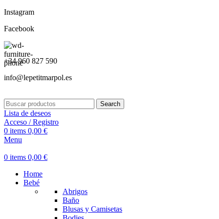
Instagram
Facebook
+34 960 827 590
info@lepetitmarpol.es
Search
Lista de deseos
Acceso / Registro
0
items
0,00
€
Menu
0
items
0,00
€
Home
Bebé
Abrigos
Baño
Blusas y Camisetas
Bodies