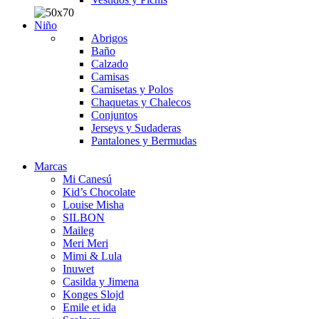
Niño
Abrigos
Baño
Calzado
Camisas
Camisetas y Polos
Chaquetas y Chalecos
Conjuntos
Jerseys y Sudaderas
Pantalones y Bermudas
Marcas
Mi Canesú
Kid’s Chocolate
Louise Misha
SILBON
Maileg
Meri Meri
Mimi & Lula
Inuwet
Casilda y Jimena
Konges Slojd
Emile et ida