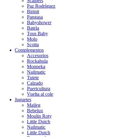
Scalpers
Paz Rodríguez
Birinit
Pangasa
Babyshower
Batela
Tous Baby
Molo
Scotta
Complementos
Accesorios
Rockahula
Monneka
Nailmatic
Tutete
Calzado
Puericultura
Vuelta al cole
Juguetes
Maileg
Bebelux
Moulin Roty
Little Dutch
Nailmatic
Little Dutch