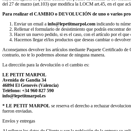
del 27 de marzo (art.103) que modifica la LOCM art.45, en el que acl
Para realizar el CAMBIO o DEVOLUCIÓN de uno o varios pro
Enviar un email a
info@lepetitmarpol
.com
indicando tu númer
Rellenar el formulario de desistimiento que podrás encontrar de
Hacer un nuevo pedido, si es el caso, con el artículo por el que
Hacernos llegar el/los productos que deseas cambiar o devolve
Aconsejamos devolver los artículos mediante Paquete Certificado de C
contrario, no te lo podremos abonar de ninguna manera.
La dirección para la devolución o el cambio es:
LE PETIT MARPOL
Avenida de Gandía 34
46894 El Genovés (Valencia)
Teléfono: +34 960 827 590
info@lepetitmarpol.es
* LE PETIT MARPOL
se reserva el derecho a rechazar devolucion
fueron enviadas.
Envíos y entregas
Al rellenar los datos de Cliente y ver la población de la entrega se apl