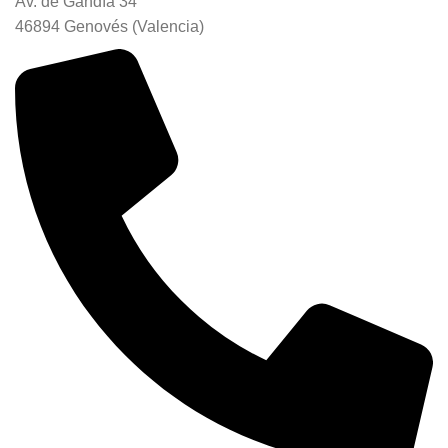
Av. de Gandía 34
46894 Genovés (Valencia)