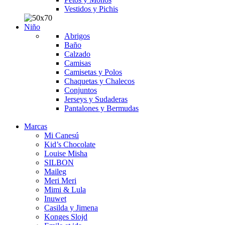
Vestidos y Pichis
Niño
Abrigos
Baño
Calzado
Camisas
Camisetas y Polos
Chaquetas y Chalecos
Conjuntos
Jerseys y Sudaderas
Pantalones y Bermudas
Marcas
Mi Canesú
Kid’s Chocolate
Louise Misha
SILBON
Maileg
Meri Meri
Mimi & Lula
Inuwet
Casilda y Jimena
Konges Slojd