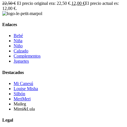
22,50
€
El precio original era: 22,50 €.
12,00
€
El precio actual es:
12,00 €.
Enlaces
Bebé
Niña
Niño
Calzado
Complementos
Juguetes
Destacados
Mi Canesú
Louise Misha
Silbón
MeriMeri
Maileg
Mimi&Lula
Legal