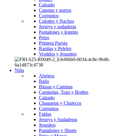
Calzado
Capotas y gorros
Conjuntos
Culottes y Nachos
Jerseys y sudaderas
Pantalones y leggins
Petos
Primera Puesta
Ranitas y Peleles
Vestidos y Jesusitos
Niña
Abrigos
Baño
Blusas y Camisas
Camisetas, Tops y Bodies
Calzado
Chaquetas y Chalecos
Conjuntos
Faldas
Jerseys y Sudaderas
Jesusitos
Pantalones y Shorts
Petos y Monos