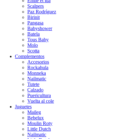
Emile et ida
Scalpers
Paz Rodríguez
Birinit
Pangasa
Babyshower
Batela
Tous Baby
Molo
Scotta
Complementos
Accesorios
Rockahula
Monneka
Nailmatic
Tutete
Calzado
Puericultura
Vuelta al cole
Juguetes
Maileg
Bebelux
Moulin Roty
Little Dutch
Nailmatic