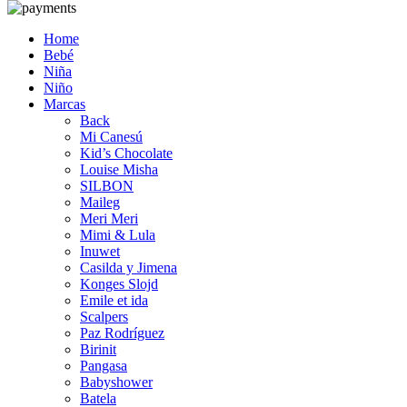
Home
Bebé
Niña
Niño
Marcas
Back
Mi Canesú
Kid’s Chocolate
Louise Misha
SILBON
Maileg
Meri Meri
Mimi & Lula
Inuwet
Casilda y Jimena
Konges Slojd
Emile et ida
Scalpers
Paz Rodríguez
Birinit
Pangasa
Babyshower
Batela