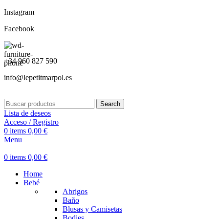
Instagram
Facebook
+34 960 827 590
info@lepetitmarpol.es
Search
Lista de deseos
Acceso / Registro
0
items
0,00
€
Menu
0
items
0,00
€
Home
Bebé
Abrigos
Baño
Blusas y Camisetas
Bodies