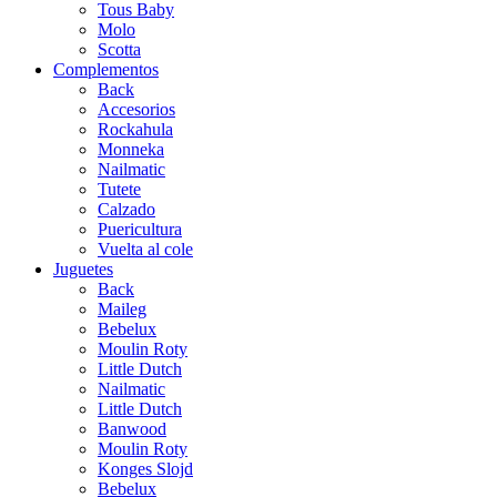
Tous Baby
Molo
Scotta
Complementos
Back
Accesorios
Rockahula
Monneka
Nailmatic
Tutete
Calzado
Puericultura
Vuelta al cole
Juguetes
Back
Maileg
Bebelux
Moulin Roty
Little Dutch
Nailmatic
Little Dutch
Banwood
Moulin Roty
Konges Slojd
Bebelux