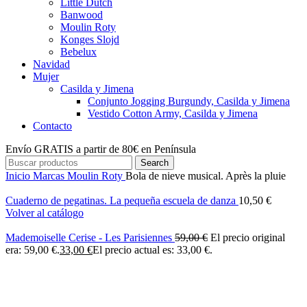
Little Dutch
Banwood
Moulin Roty
Konges Slojd
Bebelux
Navidad
Mujer
Casilda y Jimena
Conjunto Jogging Burgundy, Casilda y Jimena
Vestido Cotton Army, Casilda y Jimena
Contacto
Envío GRATIS a partir de 80€ en Península
Search
Inicio
Marcas
Moulin Roty
Bola de nieve musical. Après la pluie
Cuaderno de pegatinas. La pequeña escuela de danza
10,50
€
Volver al catálogo
Mademoiselle Cerise - Les Parisiennes
59,00
€
El precio original
era: 59,00 €.
33,00
€
El precio actual es: 33,00 €.