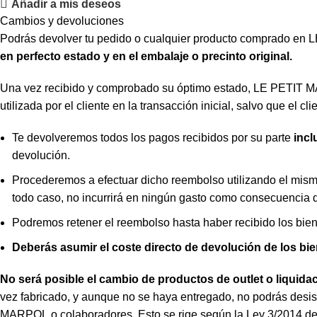
Añadir a mis deseos
Cambios y devoluciones
Podrás devolver tu pedido o cualquier producto comprado e
en
perfecto estado y en el embalaje o precinto original.
Una vez recibido y comprobado su óptimo estado, LE PETIT MA
utilizada por el cliente en la transacción inicial, salvo que el cli
Te devolveremos todos los pagos recibidos por su parte
incl
devolución.
Procederemos a efectuar dicho reembolso utilizando el mismo
todo caso, no incurrirá en ningún gasto como consecuencia 
Podremos retener el reembolso hasta haber recibido los bie
Deberás asumir el coste directo de devolución de los bie
No será posible el cambio de productos de outlet o liquida
vez fabricado, y aunque no se haya entregado, no podrás desistir
MARPOL o colaboradores. Esto se rige según la Ley 3/2014 del 