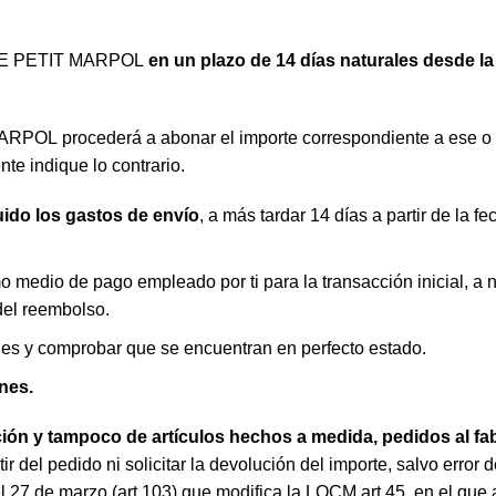
n LE PETIT MARPOL
en un plazo de 14 días naturales desde l
RPOL procederá a abonar el importe correspondiente a ese o e
ente indique lo contrario.
uido los gastos de envío
, a más tardar 14 días a partir de la 
 medio de pago empleado por ti para la transacción inicial, a 
del reembolso.
nes y comprobar que se encuentran en perfecto estado.
nes.
ción y tampoco de artículos hechos a medida, pedidos al fa
 del pedido ni solicitar la devolución del importe, salvo error 
27 de marzo (art.103) que modifica la LOCM art.45, en el que a