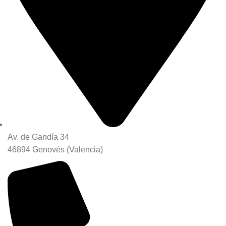
Av. de Gandía 34
46894 Genovés (Valencia)