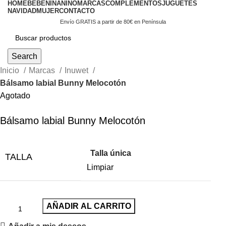
HOME
BEBÉ
NIÑA
NIÑO
MARCAS
COMPLEMENTOS
JUGUETES
NAVIDAD
MUJER
CONTACTO
Envío GRATIS a partir de 80€ en Península
Search
Inicio
Marcas
Inuwet
Bálsamo labial Bunny Melocotón
Agotado
Bálsamo labial Bunny Melocotón
Talla única
TALLA
Limpiar
AÑADIR AL CARRITO